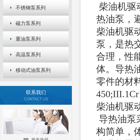
柴油机驱
不锈钢泵系列
热油泵，
磁力泵系列
柴油机驱
重油泵系列
泵，是热
合理，性
高温泵系列
体。导热
移动式油泵系列
零件的材料(分
450;III.1C
联系我们
CONTACT US
柴油机驱
导热油泵
构简单，
服务热线