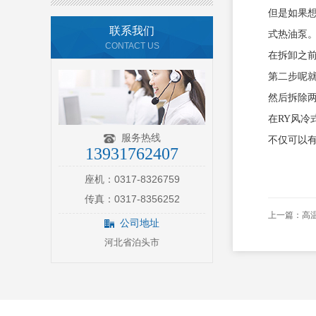
但是如果
联系我们
式热油泵
CONTACT US
在拆卸之
第二步呢
然后拆除
在RY风
服务热线
不仅可以
13931762407
座机：0317-8326759
传真：0317-8356252
上一篇：
高
公司地址
河北省泊头市