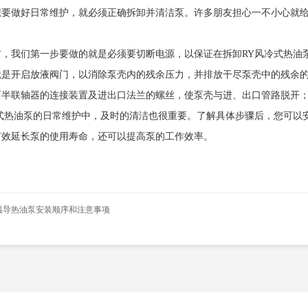
想要做好日常维护，就必须正确拆卸并清洁泵。许多朋友担心一不小心就给
。
前，我们第一步要做的就是必须要切断电源，以保证在拆卸RY风冷式热油
就是开启放液阀门，以消除泵壳内的残余压力，并排放干尽泵壳中的残余
两半联轴器的连接装置及进出口法兰的螺丝，使泵壳与进、出口管路脱开
冷式热油泵的日常维护中，及时的清洁也很重要。了解具体步骤后，您可以
有效延长泵的使用寿命，还可以提高泵的工作效率。
温导热油泵安装顺序和注意事项