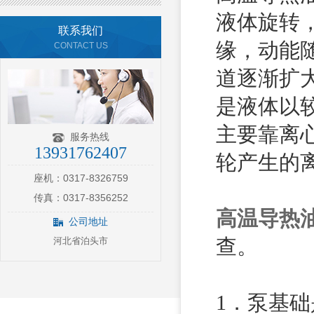
液体旋转
联系我们
缘，动能
CONTACT US
道逐渐扩
是液体以
主要靠离
服务热线
13931762407
轮产生的
座机：0317-8326759
传真：0317-8356252
高温导热
公司地址
河北省泊头市
查。
1．泵基