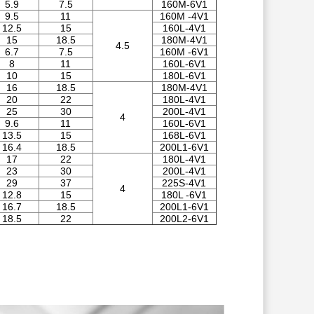
5.9
7.5
160M-6V1
9.5
11
160M -4V1
12.5
15
160L-4V1
15
18.5
180M-4V1
4.5
6.7
7.5
160M -6V1
8
11
160L-6V1
10
15
180L-6V1
16
18.5
180M-4V1
20
22
180L-4V1
25
30
200L-4V1
4
9.6
11
160L-6V1
13.5
15
168L-6V1
16.4
18.5
200L1-6V1
17
22
180L-4V1
23
30
200L-4V1
29
37
225S-4V1
4
12.8
15
180L -6V1
16.7
18.5
200L1-6V1
18.5
22
200L2-6V1