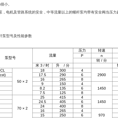
动很小。
障泵，电机及管路系统的安全，中等流量以上的螺杆泵均带有安全阀当压力
螺杆泵型号及性能参数
压力
转速
流量
P
n
泵型号
转 / 分
米 3 / 时
升 / 分
CL
18
300
4
cst)
17.5
290
6
2900
16
265
8
50 × 2
9
150
4
8.2
135
6
1450
7.5
125
8
25
415
4
24.5
405
6
1450
24
400
8
70 × 2
16
265
4
15
250
6
970