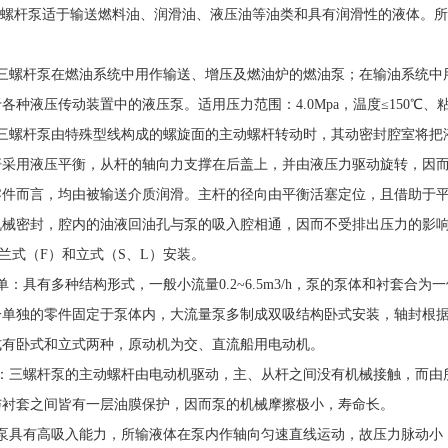
列三螺杆泵适于输送燃料油、润滑油、液压油等油类和具有润滑性的液体。
系列三螺杆泵在燃油系统中用作输送、增压及燃油炉的燃油泵；在输油系统
各种液压传动装置中的液压泵。适用压力范围：4.0Mpa，温度≤150℃、粘度3-
系列三螺杆泵由特殊型线构成的螺旋面的主动螺杆转动时，其动密封腔室将
杆采用液压平衡，从杆的轴向力支撑在后盖上，并由液压力驱动旋转，因
零件而言，均由被输送介质润滑。主杆的径向由平衡活塞定位，且借助于
机械密封，腔内的油液回油孔与泵的吸入腔相通，因而不受排出压力的影
兰式（F）和立式（S、L）安装。
单：具有多种结构形式，一般小流量0.2~6.5m3/h，泵的泵体和衬套
一单独的零件固定于泵体内，大流量泵多制成双吸结构卧式安装，轴封根
式有卧式和立式两种，原动机为交、直流船用电动机。
长：三螺杆泵的主动螺杆由电动机驱动，主、从杆之间没有机械接触，而由
与衬套之间皆有一层油膜保护，因而泵的机械摩擦极小，寿命长。
杆泵具有高吸入能力，所输液体在泵内作轴向匀速直线运动，故压力脉动小