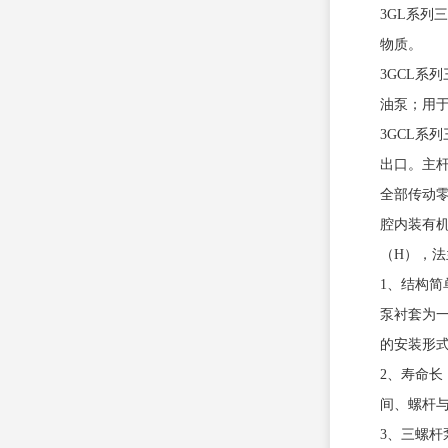
3GL系
物质。
3GCL
油泵；用于
3GCL
出口。主
全部传动
腔内装有
（H），法
1、结构简
泵衬套为
的安装形
2、寿命
间、螺杆
3、三螺