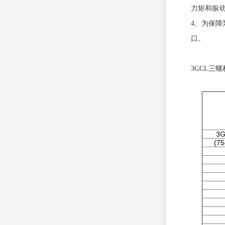
力矩和振
4、为保
口。
3GCL三
3G
(75