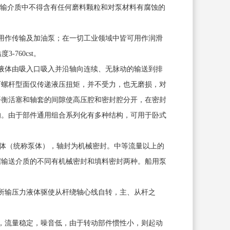
所输介质中不得含有任何磨料颗粒和对泵材料有腐蚀的
中用作传输及加油泵；在一切工业领域中皆可用作润滑
760cst。
把液体由吸入口吸入并沿轴向连续、无脉动的输送到排
而螺杆型面仅传递液压扭矩，并不受力，也无磨损，对
平衡活塞和轴套的间隙使高压腔和密封腔分开，在密封
响。由于部件通用组合系列化有多种结构，可用于卧式
合为一体（统称泵体），轴封为机械密封。中等流量以上的
据输送介质的不同有机械密封和填料密封两种。船用泵
所输压力液体驱使从杆绕轴心线自转，主、从杆之
，流量稳定，噪音低，由于转动部件惯性小，则起动