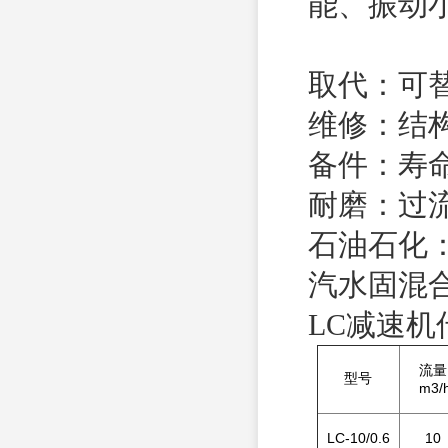
能、振动
取代：可
维修：结
备件：寿
耐磨：过
石油石化
汽水固混
LC减速
流量
型号
m3/
LC-10/0.6
10